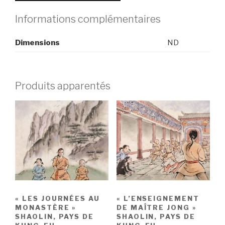
Shaolin,
pays
Informations complémentaires
de
Kung-
Dimensions
ND
Fu
(éd.HongFei
Cultures)
Produits apparentés
« LES JOURNÉES AU
« L’ENSEIGNEMENT
MONASTÈRE »
DE MAÎTRE JONG »
SHAOLIN, PAYS DE
SHAOLIN, PAYS DE