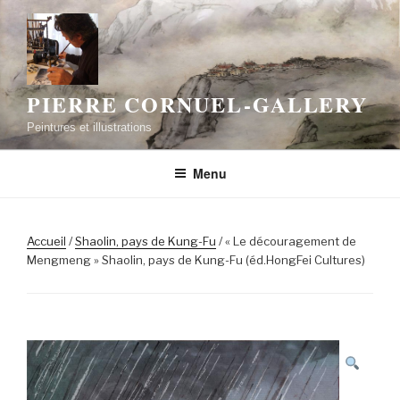
Aller
au
contenu
principal
PIERRE CORNUEL-GALLERY
Peintures et illustrations
Menu
Accueil
/
Shaolin, pays de Kung-Fu
/ « Le découragement de
Mengmeng » Shaolin, pays de Kung-Fu (éd.HongFei Cultures)