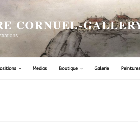
RE CORNUEL-GALLER
strations
ositions
Medias
Boutique
Galerie
Peinture