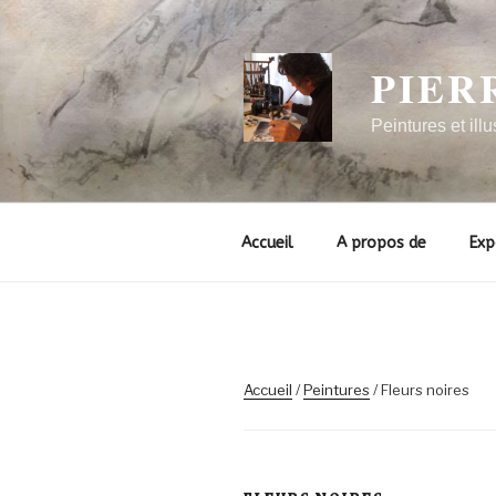
Aller
au
contenu
PIER
principal
Peintures et illu
Accueil
A propos de
Exp
Accueil
/
Peintures
/ Fleurs noires