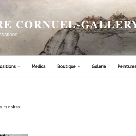
RE CORNUEL-GALLER
strations
ositions
Medias
Boutique
Galerie
Peinture
eurs noires