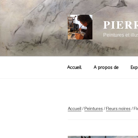
Aller
au
contenu
PIER
principal
Peintures et illu
Accueil
A propos de
Exp
Accueil
/
Peintures
/
Fleurs noires
/ Fl