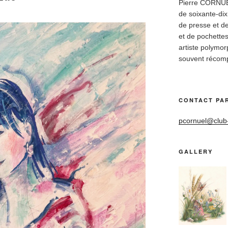
Pierre CORNUEL 
de soixante-dix
de presse et de
et de pochettes
artiste polymo
souvent récom
CONTACT PAR
pcornuel@club-i
GALLERY