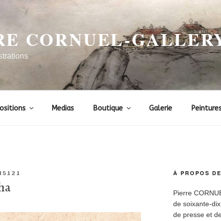
RE CORNUEL-GALLER
strations
ositions
Medias
Boutique
Galerie
Peinture
À PROPOS DE
N5121
ha
Pierre CORNUEL 
de soixante-dix
de presse et de