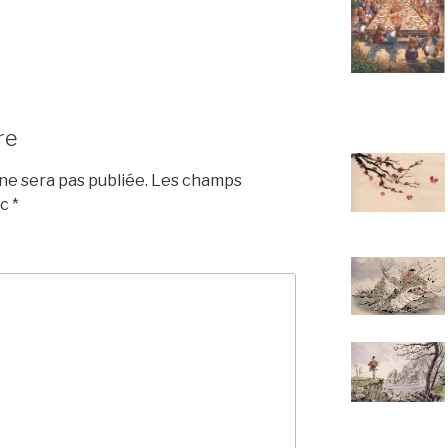
re
e sera pas publiée.
Les champs
ec
*