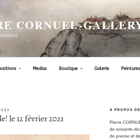
RE CORNUEL-GALLER
strations
ositions
Medias
Boutique
Galerie
Peinture
À PROPOS DE
5121
! le 12 février 2021
Pierre CORNUEL 
de soixante-dix
de presse et de