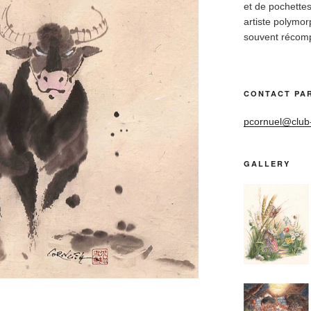
et de pochettes
artiste polymo
souvent récom
CONTACT PAR
pcornuel@club-i
GALLERY